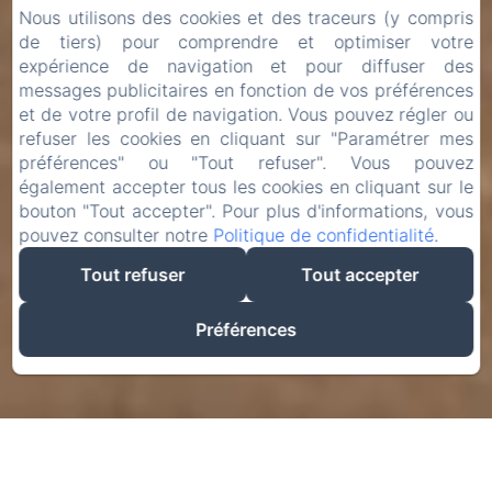
Nous utilisons des cookies et des traceurs (y compris
de tiers) pour comprendre et optimiser votre
expérience de navigation et pour diffuser des
messages publicitaires en fonction de vos préférences
et de votre profil de navigation. Vous pouvez régler ou
refuser les cookies en cliquant sur "Paramétrer mes
préférences" ou "Tout refuser". Vous pouvez
également accepter tous les cookies en cliquant sur le
bouton "Tout accepter". Pour plus d'informations, vous
pouvez consulter notre
Politique de confidentialité
.
Tout refuser
Tout accepter
Préférences
Réserver