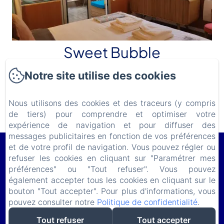
Sweet Bubble
Notre site utilise des cookies
Nous utilisons des cookies et des traceurs (y compris
Découvrir
de tiers) pour comprendre et optimiser votre
expérience de navigation et pour diffuser des
messages publicitaires en fonction de vos préférences
et de votre profil de navigation. Vous pouvez régler ou
Le Lodge du Cap Ferret
refuser les cookies en cliquant sur "Paramétrer mes
11 Avenue de Bordeaux, Le Cap Ferret, 33970, France
préférences" ou "Tout refuser". Vous pouvez
lelodgeduferret@gmail.com
également accepter tous les cookies en cliquant sur le
(+ 33) 618 982 703
bouton "Tout accepter". Pour plus d'informations, vous
pouvez consulter notre
Politique de confidentialité
.
Tout refuser
Tout accepter