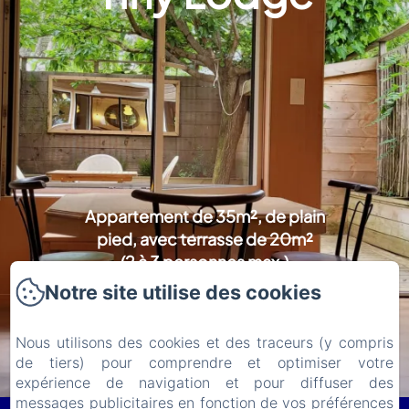
Appartement de 35m², de plain
pied, avec terrasse de 20m²
(2 à 3 personnes max.)
Notre site utilise des cookies
Découvrir
Nous utilisons des cookies et des traceurs (y compris
de tiers) pour comprendre et optimiser votre
expérience de navigation et pour diffuser des
messages publicitaires en fonction de vos préférences