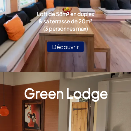
Loft de 58m² en duplex
& sa terrasse de 20m²
(3 personnes max)
Découvrir
Green Lodge