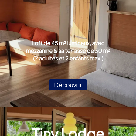
Loft de 45 m² lumineux, avec
mezzanine & sa terrasse de 30 m²
(2 adultes et 2 enfants max.)
Découvrir
Tiny Lodge