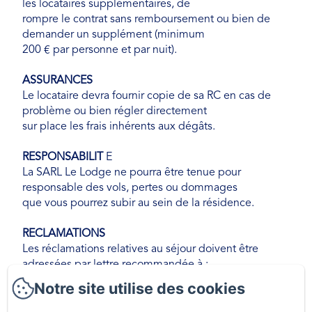
les locataires supplémentaires, de
rompre le contrat sans remboursement ou bien de
demander un supplément (minimum
200 € par personne et par nuit).
ASSURANCES
Le locataire devra fournir copie de sa RC en cas de
problème ou bien régler directement
sur place les frais inhérents aux dégâts.
RESPONSABILIT
E
La SARL Le Lodge ne pourra être tenue pour
responsable des vols, pertes ou dommages
que vous pourrez subir au sein de la résidence.
RECLAMATIONS
Les réclamations relatives au séjour doivent être
adressées par lettre recommandée à :
SARL Le Lodge, 11 avenue de Bordeaux, 33970 Le
Notre site utilise des cookies
Cap Ferret, dans les huit jours qui
suivent votre départ. En cas de litige, seul le tribunal