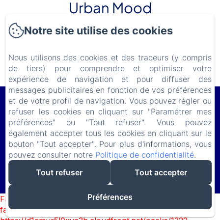
Urban Mood
Notre site utilise des cookies
Nous utilisons des cookies et des traceurs (y compris
Découvrir
de tiers) pour comprendre et optimiser votre
expérience de navigation et pour diffuser des
messages publicitaires en fonction de vos préférences
et de votre profil de navigation. Vous pouvez régler ou
Le Lodge du Cap Ferret
refuser les cookies en cliquant sur "Paramétrer mes
11 Avenue de Bordeaux, Le Cap Ferret, 33970, France
préférences" ou "Tout refuser". Vous pouvez
lelodgeduferret@gmail.com
également accepter tous les cookies en cliquant sur le
(+ 33) 618 982 703
bouton "Tout accepter". Pour plus d'informations, vous
pouvez consulter notre
Politique de confidentialité
.
Tout refuser
Tout accepter
Créé par Amenitiz
Conditions Générales de Vente
Préférences
Failed to load BookingEngine/index: Loading chunk 1322
failed. (missing: