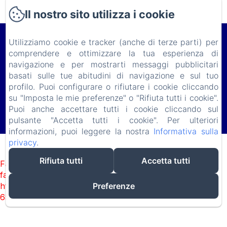
Il nostro sito utilizza i cookie
Le Lodge du Cap Ferret
Utilizziamo cookie e tracker (anche di terze parti) per
comprendere e ottimizzare la tua esperienza di
11 Avenue de Bordeaux, Le Cap Ferret, 33970, Francia
navigazione e per mostrarti messaggi pubblicitari
lelodgeduferret@gmail.com
basati sulle tue abitudini di navigazione e sul tuo
(+ 33) 618 982 703
profilo. Puoi configurare o rifiutare i cookie cliccando
su "Imposta le mie preferenze" o "Rifiuta tutti i cookie".
Puoi anche accettare tutti i cookie cliccando sul
Funziona con Amenitiz
pulsante "Accetta tutti i cookie". Per ulteriori
Termini di vendita
informazioni, puoi leggere la nostra
Informativa sulla
privacy
.
Rifiuta tutti
Accetta tutti
Failed to load BookingEngine/index: Loading chunk 93
failed. (missing:
https://d1cmur5l0xva3h.cloudfront.net/packs/93-
Preferenze
65acea04403f90f9-51549dd374e3067c.js)