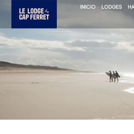
INICIO
LODGES
HA