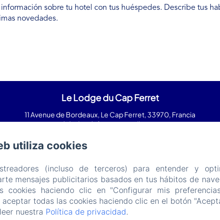
 información sobre tu hotel con tus huéspedes. Describe tus ha
timas novedades.
Le Lodge du Cap Ferret
11 Avenue de Bordeaux, Le Cap Ferret, 33970, Francia
lelodgeduferret@gmail.com
(+ 33) 618 982 703
eb utiliza cookies
astreadores (incluso de terceros) para entender y opti
Desarrollado con Amenitiz
rte mensajes publicitarios basados en tus hábitos de naveg
Condiciones de Venta
as cookies haciendo clic en "Configurar mis preferencia
aceptar todas las cookies haciendo clic en el botón "Acepta
leer nuestra
Política de privacidad
.