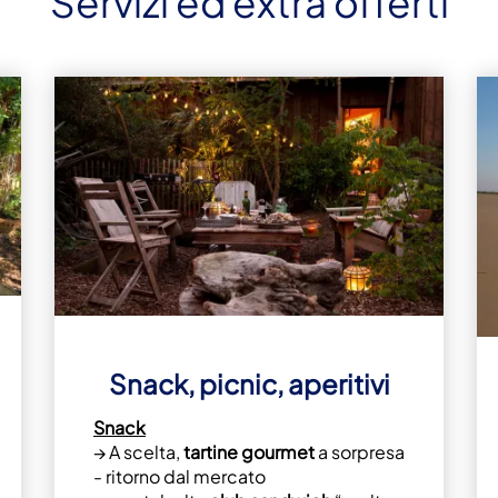
Servizi ed extra offerti
Snack, picnic, aperitivi
Snack
→ A scelta,
tartine gourmet
a sorpresa
- ritorno dal mercato