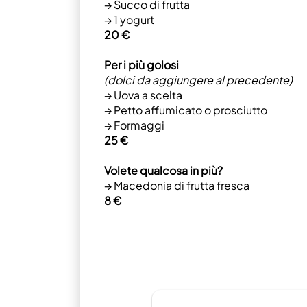
→ Succo di frutta
→ 1 yogurt
20 €
Per i più golosi
(dolci da aggiungere al precedente)
→ Uova a scelta
→ Petto affumicato o prosciutto
→ Formaggi
25 €
Volete qualcosa in più?
→ Macedonia di frutta fresca
8 €