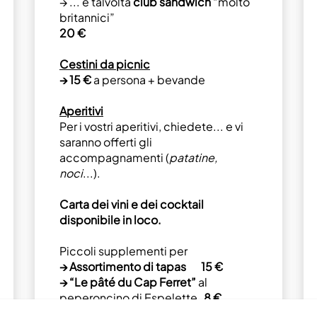
→ ... e talvolta
club sandwich
“molto
britannici”
20 €
Cestini da picnic
→ 15 €
a persona + bevande
Aperitivi
Per i vostri aperitivi, chiedete... e vi
saranno offerti gli
accompagnamenti (
patatine,
noci
...).
Carta dei vini e dei cocktail
disponibile in loco.
Piccoli supplementi per
→ Assortimento di tapas 15 €
→ “Le pâté du Cap Ferret”
al
peperoncino di Espelette
8 €