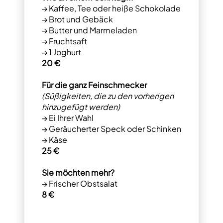
→ Kaffee, Tee oder heiße Schokolade
→ Brot und Gebäck
→ Butter und Marmeladen
→ Fruchtsaft
→ 1 Joghurt
20 €
Für die ganz Feinschmecker
(Süßigkeiten, die zu den vorherigen
hinzugefügt werden)
→ Ei Ihrer Wahl
→ Geräucherter Speck oder Schinken
→ Käse
25 €
Sie möchten mehr?
→ Frischer Obstsalat
8 €