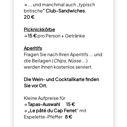
→ ... und manchmal auch „typisch
britische
” Club-Sandwiches
.
20 €
Picknickkörbe
→
15 €
pro Person + Getränke
Aperitifs
Fragen Sie nach Ihren Aperitifs ... und
die Beilagen (
Chips, Nüsse .
..)
werden Ihnen kostenlos serviert.
Die Wein- und Cocktailkarte finden
Sie vor Ort.
Kleine Aufpreise für
→
Tapas-Auswahl
15 €
→
„Le pâté du Cap Ferret
” mit
Espelette-Pfeffer
8 €