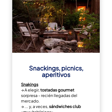
Snackings, picnics,
aperitivos
Snakings
→ A elegir,
tostadas gourmet
sorpresa - recién llegadas del
mercado.
→ ... y, a veces,
sándwiches club
«muy británicos».