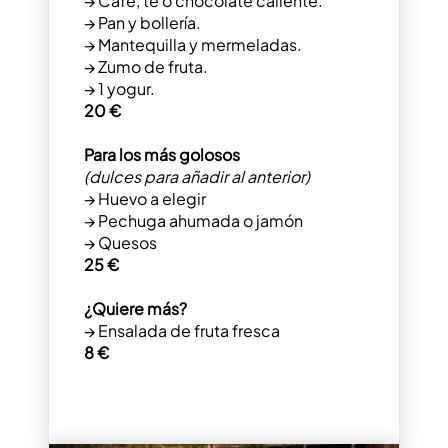
→ Café, té o chocolate caliente.
→ Pan y bollería.
→ Mantequilla y mermeladas.
→ Zumo de fruta.
→ 1 yogur.
20 €
Para los más golosos
(dulces para añadir al anterior)
→ Huevo a elegir
→ Pechuga ahumada o jamón
→ Quesos
25 €
¿Quiere más?
→ Ensalada de fruta fresca
8 €