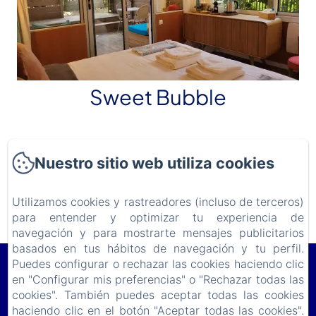
Sweet Bubble
Nuestro sitio web utiliza cookies
Descubra
Utilizamos cookies y rastreadores (incluso de terceros)
para entender y optimizar tu experiencia de
navegación y para mostrarte mensajes publicitarios
basados en tus hábitos de navegación y tu perfil.
Puedes configurar o rechazar las cookies haciendo clic
Le Lodge du Cap Ferret
en "Configurar mis preferencias" o "Rechazar todas las
11 Avenue de Bordeaux, Le Cap Ferret, 33970, Francia
cookies". También puedes aceptar todas las cookies
lelodgeduferret@gmail.com
haciendo clic en el botón "Aceptar todas las cookies".