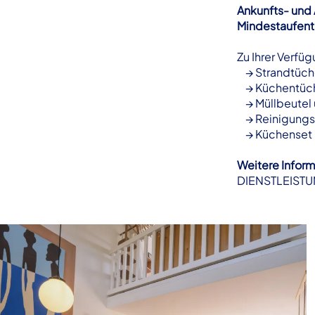
Ankunfts- und
Mindestaufenth
Zu Ihrer Verfüg
→ Strandtüche
→ Küchentüch
→ Müllbeutel u
→ Reinigungss
→ Küchenset – 
Weitere Inform
DIENSTLEISTU