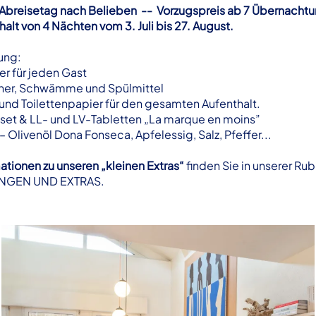
 Abreisetag nach Belieben -- Vorzugspreis ab 7 Übernacht
alt von 4 Nächten vom 3. Juli bis 27. August.
ung:
r für jeden Gast
er, Schwämme und Spülmittel
nd Toilettenpapier für den gesamten Aufenthalt.
et & LL- und LV-Tabletten „La marque en moins”
Olivenöl Dona Fonseca, Apfelessig, Salz, Pfeffer...
ationen zu unseren „kleinen Extras“
finden Sie in unserer Rub
NGEN UND EXTRAS.