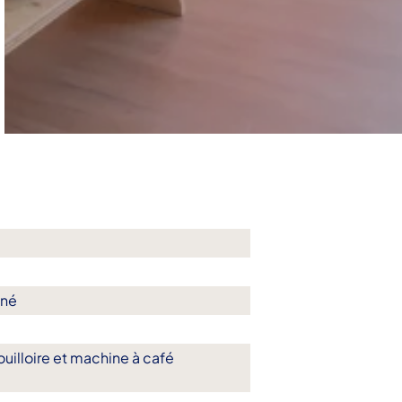
iné
uilloire et machine à café