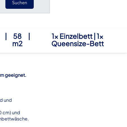
Suchen
|
58
|
1x Einzelbett
|
1x
m2
Queensize-Bett
ern geeignet.
rd und
0 cm) und
enbettwäsche.