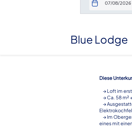
Blue Lodge
Diese Unterkunf
→ Loft im erst
→ Ca. 58 m² +
→ Ausgestatte
Elektrokochfe
→ Im Obergesc
eines mit ein