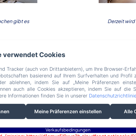
ochen gibt es
Derzeit wird
e verwendet Cookies
d Tracker (auch von Drittanbietern), um Ihre Browser-Erfa
otschaften basierend auf Ihrem Surfverhalten und Profil z
Le Lodge du Cap Ferret
der ablehnen, indem Sie auf „Meine Präferenzen einste
11 Avenue de Bordeaux, Le Cap Ferret, 33970, Frankreich
önnen auch alle Cookies akzeptieren, indem Sie auf die S
lelodgeduferret@gmail.com
tere Informationen finden Sie in unserer
Datenschutzrichtlini
(+ 33) 618 982 703
hnen
Meine Präferenzen einstellen
Alle 
Powered mit Amenitiz
Verkaufsbedingungen